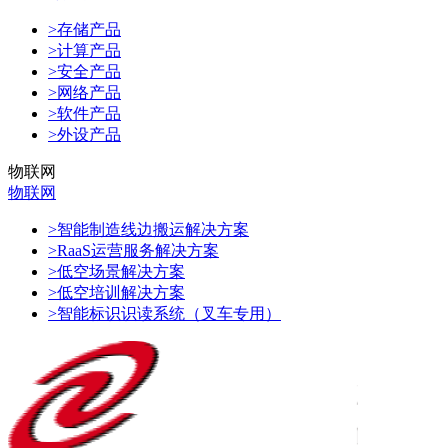
>存储产品
>计算产品
>安全产品
>网络产品
>软件产品
>外设产品
物联网
物联网
>智能制造线边搬运解决方案
>RaaS运营服务解决方案
>低空场景解决方案
>低空培训解决方案
>智能标识识读系统（叉车专用）