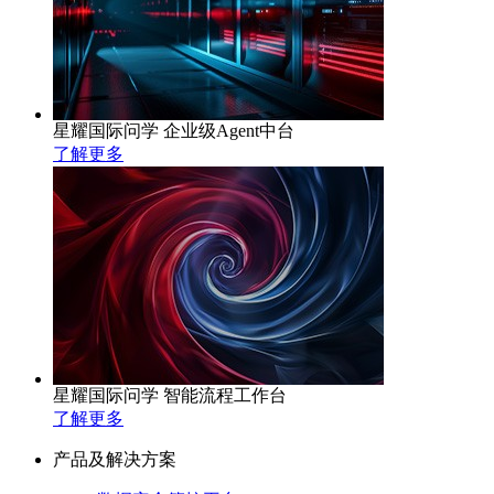
星耀国际问学 企业级Agent中台
了解更多
星耀国际问学 智能流程工作台
了解更多
产品及解决方案