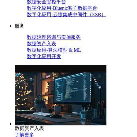
数据安全管控平台
数字化应用-Bluenic客户数据平台
数字化应用-云捷集成中间件（ESB）
服务
数据治理咨询与实施服务
数据资产入表
数据应用-算法模型 & ML
数字化应用开发
数据资产入表
了解更多