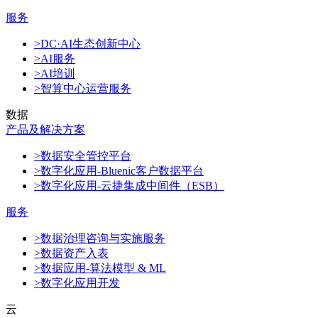
服务
>DC·AI生态创新中心
>AI服务
>AI培训
>智算中心运营服务
数据
产品及解决方案
>数据安全管控平台
>数字化应用-Bluenic客户数据平台
>数字化应用-云捷集成中间件（ESB）
服务
>数据治理咨询与实施服务
>数据资产入表
>数据应用-算法模型 & ML
>数字化应用开发
云